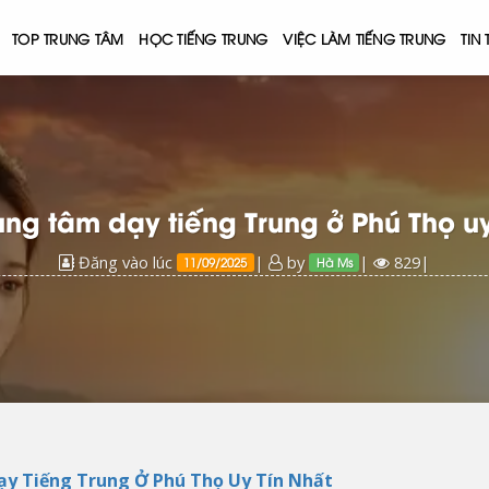
TOP TRUNG TÂM
HỌC TIẾNG TRUNG
VIỆC LÀM TIẾNG TRUNG
TIN
ng tâm dạy tiếng Trung ở Phú Thọ uy
Đăng vào lúc
|
by
|
829|
11/09/2025
Hà Ms
y Tiếng Trung Ở Phú Thọ Uy Tín Nhất