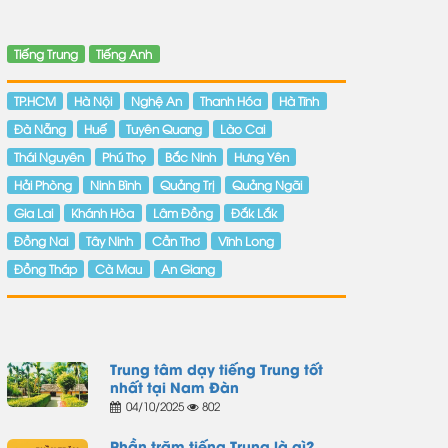
Tiếng Trung
Tiếng Anh
TP.HCM
Hà Nội
Nghệ An
Thanh Hóa
Hà Tĩnh
Đà Nẵng
Huế
Tuyên Quang
Lào Cai
Thái Nguyên
Phú Thọ
Bắc Ninh
Hưng Yên
Hải Phòng
Ninh Bình
Quảng Trị
Quảng Ngãi
Gia Lai
Khánh Hòa
Lâm Đồng
Đắk Lắk
Đồng Nai
Tây Ninh
Cần Thơ
Vĩnh Long
Đồng Tháp
Cà Mau
An Giang
Trung tâm dạy tiếng Trung tốt
nhất tại Nam Đàn
04/10/2025
802
Phần trăm tiếng Trung là gì?