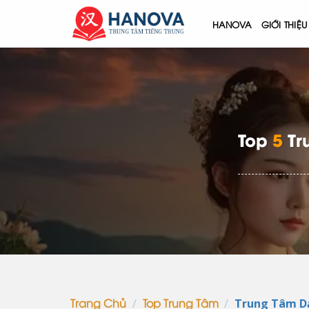
Skip
HANOVA
GIỚI THIỆU
to
content
Top
5
Tru
/
/
Trung Tâm Dạ
Trang Chủ
Top Trung Tâm