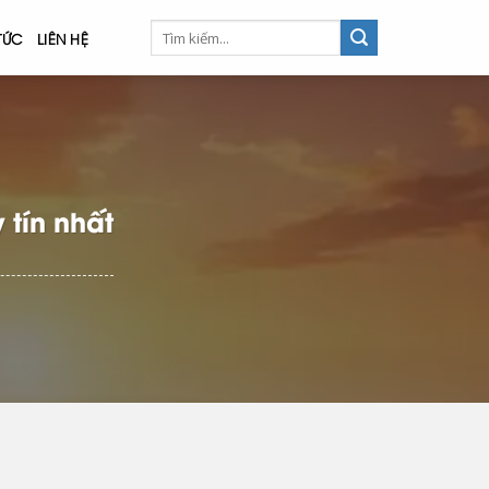
 TỨC
LIÊN HỆ
 tín nhất