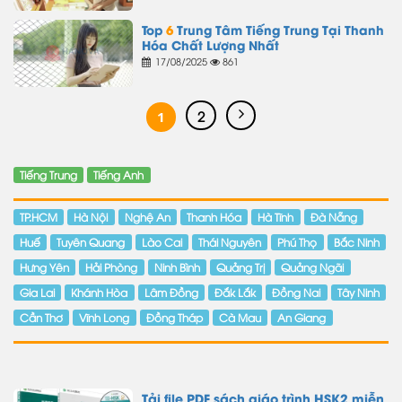
Top
6
Trung Tâm Tiếng Trung Tại Thanh
Hóa Chất Lượng Nhất
17/08/2025
861
1
2
Tiếng Trung
Tiếng Anh
TP.HCM
Hà Nội
Nghệ An
Thanh Hóa
Hà Tĩnh
Đà Nẵng
Huế
Tuyên Quang
Lào Cai
Thái Nguyên
Phú Thọ
Bắc Ninh
Hưng Yên
Hải Phòng
Ninh Bình
Quảng Trị
Quảng Ngãi
Gia Lai
Khánh Hòa
Lâm Đồng
Đắk Lắk
Đồng Nai
Tây Ninh
Cần Thơ
Vĩnh Long
Đồng Tháp
Cà Mau
An Giang
Tải file PDF sách giáo trình HSK2 miễn