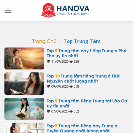
Skip
to
content
/
Top Trung Tâm
Trang Chủ
Top
5
Trung tâm dạy tiếng Trung ở Phú
Thọ uy tín nhất
11/09/2025
828
Top
10
Trung tâm tiếng Trung ở Thái
Nguyên chất lượng nhất
09/09/2025
858
Top
5
Trung tâm tiếng Trung tại Lào Cai
uy tín nhất
07/09/2025
852
Top
5
Trung tâm tiếng dạy Trung ở
Tuyên Quang chất lượng nhất