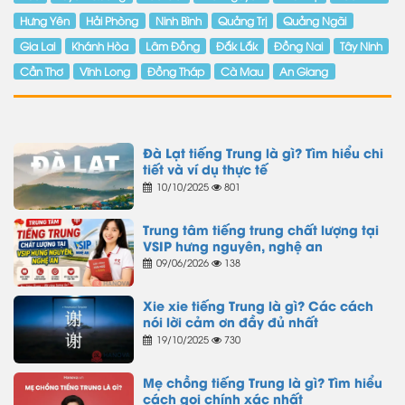
Hưng Yên
Hải Phòng
Ninh Bình
Quảng Trị
Quảng Ngãi
Gia Lai
Khánh Hòa
Lâm Đồng
Đắk Lắk
Đồng Nai
Tây Ninh
Cần Thơ
Vĩnh Long
Đồng Tháp
Cà Mau
An Giang
Đà Lạt tiếng Trung là gì? Tìm hiểu chi
tiết và ví dụ thực tế
10/10/2025
801
Trung tâm tiếng trung chất lượng tại
VSIP hưng nguyên, nghệ an
09/06/2026
138
Xie xie tiếng Trung là gì? Các cách
nói lời cảm ơn đầy đủ nhất
19/10/2025
730
Mẹ chồng tiếng Trung là gì? Tìm hiểu
cách gọi chính xác nhất