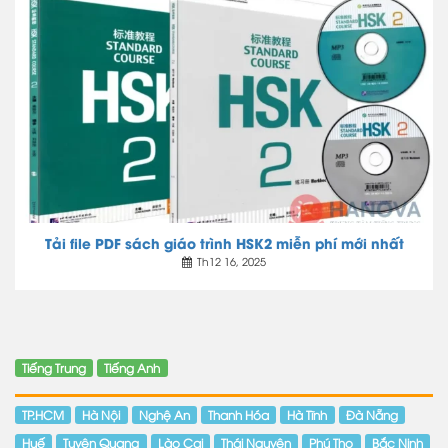
Tải file PDF sách giáo trình HSK2 miễn phí mới nhất
Th12 16, 2025
Tiếng Trung
Tiếng Anh
TP.HCM
Hà Nội
Nghệ An
Thanh Hóa
Hà Tĩnh
Đà Nẵng
Huế
Tuyên Quang
Lào Cai
Thái Nguyên
Phú Thọ
Bắc Ninh