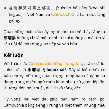
越南和柬埔寨是邻国。(Yuènán hé Jiǎnpǔzhài shì
línguó.) – Việt Nam và
là hai nước láng
Campuchia
giềng.
Qua những mẫu câu này, người học có thể thấy rằng từ
柬埔寨
không chỉ là một danh từ chỉ quốc gia mà còn là
cầu nối để mở rộng giao tiếp và văn hóa.
Kết luận
Với thắc mắc
, câu trả lời
Campuchia tiếng Trung là gì
chính xác là
柬埔寨 /Jiǎnpǔzhài/
. Đây là kiến thức cơ
bản nhưng vô cùng quan trọng, giúp bạn dễ dàng sử
dụng trong nhiều ngữ cảnh khác nhau, từ giao tiếp đời
thường đến học thuật, du lịch và công việc.
Hy vọng bài viết đã giúp bạn nắm rõ cách gọi
Campuchia bằng tiếng Trung và biết thêm những mẫu