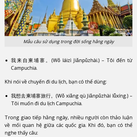
Mẫu câu sử dụng trong đời sống hằng ngày
我来自柬埔寨。(Wǒ láizì Jiǎnpǔzhài.) – Tôi đến từ
Campuchia.
Khi nói về chuyến đi du lịch, bạn có thể dùng:
我想去柬埔寨旅行。(Wǒ xiǎng qù Jiǎnpǔzhài lǚxíng.) –
Tôi muốn đi du lịch Campuchia.
Trong giao tiếp hằng ngày, nhiều người còn thảo luận
về mối quan hệ giữa các quốc gia. Khi đó, bạn có thể
nghe thấy câu: