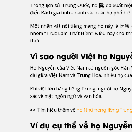
Trong lịch sử Trung Quốc, họ
阮
đã xuất hiệ
điển
Bách gia tính
– danh sách các họ phổ biến
Một nhân vật nổi tiếng mang họ này là
阮籍
nhóm “Trúc Lâm Thất Hiền”. Điều này cho thấy
thức.
Vì sao người Việt họ Ngu
Họ Nguyễn của Việt Nam có nguồn gốc Hán 
dài giữa Việt Nam và Trung Hoa, nhiều họ của
Khi viết tên bằng tiếng Trung, người họ Ngu
xác về mặt ngôn ngữ và văn hóa.
>>
Tìm hiểu thêm về
họ Nhữ trong tiếng Trun
Ví dụ cụ thể về họ Nguyễn