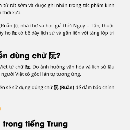
n từ rất sớm và được ghi nhận trong tác phẩm kinh
 thời xưa.
(Ruǎn Jí), nhà thơ và học giả thời Ngụy – Tấn, thuộc
 họ 阮 có bề dày lịch sử và gắn liền với tầng lớp trí
yễn dùng chữ 阮?
Việt từ chữ
阮
. Do ảnh hưởng văn hóa và lịch sử lâu
 người Việt có gốc Hán tự tương ứng.
yễn sẽ sử dụng đúng chữ
阮 (Ruǎn)
để đảm bảo chính
g
 trong tiếng Trung