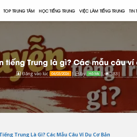
TOP TRUNG TÂM
HỌC TIẾNG TRUNG
VIỆC LÀM TIẾNG TRUNG
TIN
 tiếng Trung là gì? Các mẫu câu ví
Đăng vào lúc
|
by
|
383|
04/03/2026
Hà Ms
iếng Trung Là Gì? Các Mẫu Câu Ví Dụ Cơ Bản