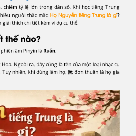
 chiếm tỷ lệ lớn trong dân số. Khi học tiếng Trung
nhiều người thắc mắc:
?
Họ Nguyễn tiếng Trung là gì
giải thích chi tiết kèm ví dụ cụ thể.
t thế nào?
, phiên âm Pinyin là
Ruǎn
.
Hoa. Ngoài ra, đây cũng là tên của một loại nhạc cụ
 Tuy nhiên, khi dùng làm họ,
阮
đơn thuần là họ gia