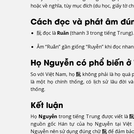
hoặc về nghĩa, tùy mục đích (du học, giấy tờ ch
Cách đọc và phát âm đú
阮 đọc là
Ruǎn
(thanh 3 trong tiếng Trung).
Âm “Ruǎn” gần giống “Ruyễn” khi đọc nhanh,
Họ Nguyễn có phổ biến ở
So với Việt Nam, họ
阮
không phải là họ quá p
là một họ chính thống, có lịch sử lâu đời 
thống.
Kết luận
Họ
Nguyễn
trong tiếng Trung được viết là
阮
nguồn gốc Hán tự của họ Nguyễn tại Việt 
Nguyễn nên sử dụng đúng chữ
阮
để đảm bảo 