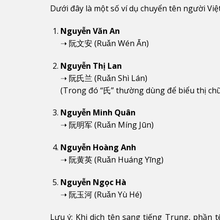
Dưới đây là một số ví dụ chuyển tên người Vi
Nguyễn Văn An
➝ 阮文安 (Ruǎn Wén Ān)
Nguyễn Thị Lan
➝ 阮氏兰 (Ruǎn Shì Lán)
(Trong đó “氏” thường dùng để biểu thị chữ
Nguyễn Minh Quân
➝ 阮明军 (Ruǎn Míng Jūn)
Nguyễn Hoàng Anh
➝ 阮黄英 (Ruǎn Huáng Yīng)
Nguyễn Ngọc Hà
➝ 阮玉河 (Ruǎn Yù Hé)
Lưu ý: Khi dịch tên sang tiếng Trung, phần 