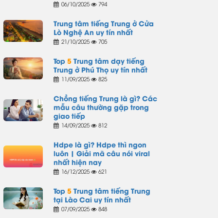
06/10/2025
794
Trung tâm tiếng Trung ở Cửa
Lò Nghệ An uy tín nhất
21/10/2025
705
Top
5
Trung tâm dạy tiếng
Trung ở Phú Thọ uy tín nhất
11/09/2025
825
Chồng tiếng Trung là gì? Các
mẫu câu thường gặp trong
giao tiếp
14/09/2025
812
Hdpe là gì? Hdpe thì ngon
luôn | Giải mã câu nói viral
nhất hiện nay
16/12/2025
621
Top
5
Trung tâm tiếng Trung
tại Lào Cai uy tín nhất
07/09/2025
848