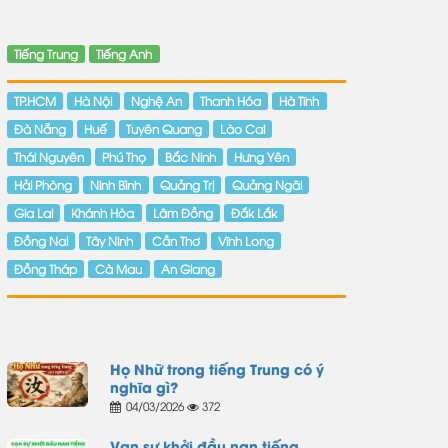
Tiếng Trung
Tiếng Anh
TP.HCM
Hà Nội
Nghệ An
Thanh Hóa
Hà Tĩnh
Đà Nẵng
Huế
Tuyên Quang
Lào Cai
Thái Nguyên
Phú Thọ
Bắc Ninh
Hưng Yên
Hải Phòng
Ninh Bình
Quảng Trị
Quảng Ngãi
Gia Lai
Khánh Hòa
Lâm Đồng
Đắk Lắk
Đồng Nai
Tây Ninh
Cần Thơ
Vĩnh Long
Đồng Tháp
Cà Mau
An Giang
Họ Nhữ trong tiếng Trung có ý
nghĩa gì?
04/03/2026
372
Vạn sự khởi đầu nan tiếng