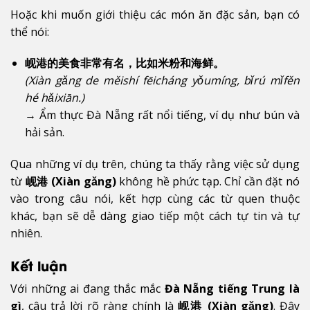
Hoặc khi muốn giới thiệu các món ăn đặc sản, bạn có
thể nói:
岘港的美食非常有名，比如米粉和海鲜。
(Xiàn gǎng de měishí fēicháng yǒumíng, bǐrú mǐfěn
hé hǎixiān.)
→ Ẩm thực Đà Nẵng rất nổi tiếng, ví dụ như bún và
hải sản.
Qua những ví dụ trên, chúng ta thấy rằng việc sử dụng
từ
岘港 (Xiàn gǎng)
không hề phức tạp. Chỉ cần đặt nó
vào trong câu nói, kết hợp cùng các từ quen thuộc
khác, bạn sẽ dễ dàng giao tiếp một cách tự tin và tự
nhiên.
Kết luận
Với những ai đang thắc mắc
Đà Nẵng tiếng Trung là
gì
, câu trả lời rõ ràng chính là
岘港 (Xiàn gǎng)
. Đây