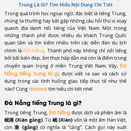
Trung Là Gì? Tìm Hiểu Nội Dung Chi Tiết
Trong quá trình học ngoại ngữ, đặc biệt là tiếng Trung,
chúng ta thường hay bắt gặp những câu hỏi thú vị xoay
quanh địa danh nổi tiếng của Việt Nam. Một trong
những thành phố được nhiều du khách Trung Quốc
quan tâm và tìm kiếm nhiều trên các diễn đàn du lịch
chính là
. Thành phố này không chỉ nổi tiếng
Đà Nẵng
bởi bãi biển đẹp, ẩm thực hấp dẫn mà còn là điểm trung
chuyển quan trọng ở miền Trung Việt Nam. Vậy,
Đà
, được viết ra sao và cách sử
Nẵng tiếng Trung là gì
dụng trong các tình huống giao tiếp thực tế như thế
nào? Cùng
tìm hiểu chi tiết nhé!
Hanova
Đà Nẵng tiếng Trung là gì?
Trong tiếng Trung,
được dịch và phiên âm là
Đà Nẵng
岘港 (Xiàn gǎng)
. Từ
岘 (Xiàn)
vốn là một âm Hán Việt,
còn
港 (gǎng)
có nghĩa là “cảng”. Cách gọi này xuất