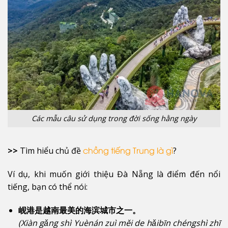
Các mẫu câu sử dụng trong đời sống hằng ngày
>>
Tìm hiểu chủ đề
?
chồng tiếng Trung là gì
Ví dụ, khi muốn giới thiệu Đà Nẵng là điểm đến nổi
tiếng, bạn có thể nói:
岘港是越南最美的海滨城市之一。
(Xiàn gǎng shì Yuènán zuì měi de hǎibīn chéngshì zhī