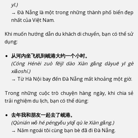
yī.)
→ Đà Nẵng là một trong những thành phố biển đẹp
nhất của Việt Nam.
Khi muốn hướng dẫn du khách di chuyển, bạn có thể sử
dụng:
从河内坐飞机到岘港大约一个小时。
(Cóng Hénèi zuò fēijī dào Xiàn gǎng dàyuē yī gè
xiǎoshí.)
→ Từ Hà Nội bay đến Đà Nẵng mất khoảng một giờ.
Trong những cuộc trò chuyện hàng ngày, khi chia sẻ
trải nghiệm du lịch, bạn có thể dùng:
去年我和朋友一起去了岘港。
(Qùnián wǒ hé péngyǒu yīqǐ qù le Xiàn gǎng.)
→ Năm ngoái tôi cùng bạn bè đã đi Đà Nẵng.