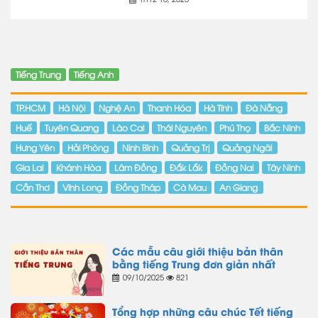
Tiếng Trung
Tiếng Anh
TP.HCM
Hà Nội
Nghệ An
Thanh Hóa
Hà Tĩnh
Đà Nẵng
Huế
Tuyên Quang
Lào Cai
Thái Nguyên
Phú Thọ
Bắc Ninh
Hưng Yên
Hải Phòng
Ninh Bình
Quảng Trị
Quảng Ngãi
Gia Lai
Khánh Hòa
Lâm Đồng
Đắk Lắk
Đồng Nai
Tây Ninh
Cần Thơ
Vĩnh Long
Đồng Tháp
Cà Mau
An Giang
Các mẫu câu giới thiệu bản thân
bằng tiếng Trung đơn giản nhất
09/10/2025
821
Tổng hợp những câu chúc Tết tiếng