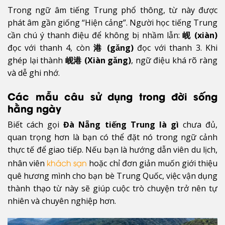
Trong ngữ âm tiếng Trung phổ thông, từ này được
phát âm gần giống “Hiện cảng”. Người học tiếng Trung
cần chú ý thanh điệu để không bị nhầm lẫn:
岘 (xiàn)
đọc với thanh 4, còn
港 (gǎng)
đọc với thanh 3. Khi
ghép lại thành
岘港 (Xiàn gǎng)
, ngữ điệu khá rõ ràng
và dễ ghi nhớ.
Các mẫu câu sử dụng trong đời sống
hằng ngày
Biết cách gọi
Đà Nẵng tiếng Trung là gì
chưa đủ,
quan trọng hơn là bạn có thể đặt nó trong ngữ cảnh
thực tế để giao tiếp. Nếu bạn là hướng dẫn viên du lịch,
nhân viên
hoặc chỉ đơn giản muốn giới thiệu
khách sạn
quê hương mình cho bạn bè Trung Quốc, việc vận dụng
thành thạo từ này sẽ giúp cuộc trò chuyện trở nên tự
nhiên và chuyên nghiệp hơn.