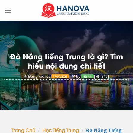
Skip
to
content
Đà Nẵng tiếng Trung là gì? Tìm
hiểu nội dung chi tiết
Đăng vào lúc
|
by
|
816|
17/09/2025
Hà Ms
/
/
Đà Nẵng Tiếng
Trang Chủ
Học Tiếng Trung