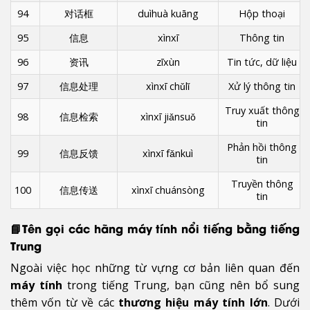
94
对话框
duìhuà kuāng
Hộp thoại
95
信息
xìnxī
Thông tin
96
资讯
zīxùn
Tin tức, dữ liệu
97
信息处理
xìnxī chǔlǐ
Xử lý thông tin
Truy xuất thông
98
信息检索
xìnxī jiǎnsuǒ
tin
Phản hồi thông
99
信息反馈
xìnxī fǎnkuì
tin
Truyền thông
100
信息传送
xìnxī chuánsòng
tin
📘Tên gọi các hãng máy tính nổi tiếng bằng tiếng
Trung
Ngoài việc học những từ vựng cơ bản liên quan đến
máy tính
trong tiếng Trung, bạn cũng nên bổ sung
thêm vốn từ về các
thương hiệu máy tính lớn
. Dưới