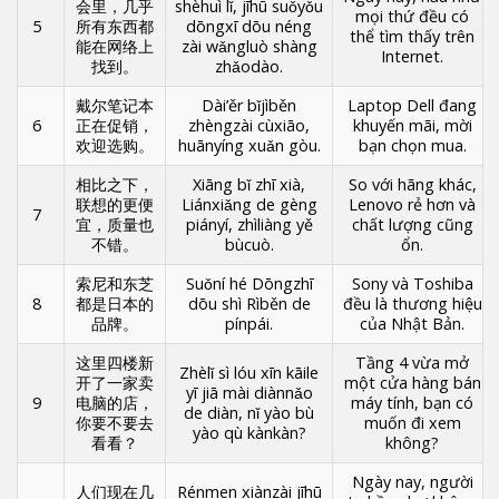
会里，几乎
shèhuì lǐ, jīhū suǒyǒu
mọi thứ đều có
5
所有东西都
dōngxī dōu néng
thể tìm thấy trên
能在网络上
zài wǎngluò shàng
Internet.
找到。
zhǎodào.
戴尔笔记本
Dài’ěr bǐjìběn
Laptop Dell đang
6
正在促销，
zhèngzài cùxiāo,
khuyến mãi, mời
欢迎选购。
huānyíng xuǎn gòu.
bạn chọn mua.
相比之下，
Xiāng bǐ zhī xià,
So với hãng khác,
联想的更便
Liánxiǎng de gèng
Lenovo rẻ hơn và
7
宜，质量也
piányí, zhìliàng yě
chất lượng cũng
不错。
bùcuò.
ổn.
索尼和东芝
Suǒní hé Dōngzhī
Sony và Toshiba
8
都是日本的
dōu shì Rìběn de
đều là thương hiệu
品牌。
pínpái.
của Nhật Bản.
这里四楼新
Tầng 4 vừa mở
Zhèlǐ sì lóu xīn kāile
开了一家卖
một cửa hàng bán
yī jiā mài diànnǎo
9
电脑的店，
máy tính, bạn có
de diàn, nǐ yào bù
你要不要去
muốn đi xem
yào qù kànkàn?
看看？
không?
Ngày nay, người
人们现在几
Rénmen xiànzài jīhū