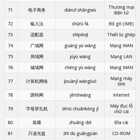
Thương mại
71
电子商务
diànzǐ shāngwù
điện tử
72
输入法
shūrù fǎ
Bộ gõ (IME)
73
适配器
shìpèiqì
Thiết bị ghép
74
广域网
guǎng yù wǎng
Mạng WAN
75
局域网
júyù wǎng
Mạng LAN
76
城域网
chéng yù wǎng
Mạng MAN
Mạng máy
77
计算机网络
jìsuànjī wǎngluò
tính
78
因特网
yīntèwǎng
Internet
Máy đục lỗ
79
字母穿孔机
zìmǔ chuānkǒng jī
chữ cái
80
装碟
zhuāng dié
Đĩa cài
81
只读光盘
zhǐ dú guāngpán
CD-ROM