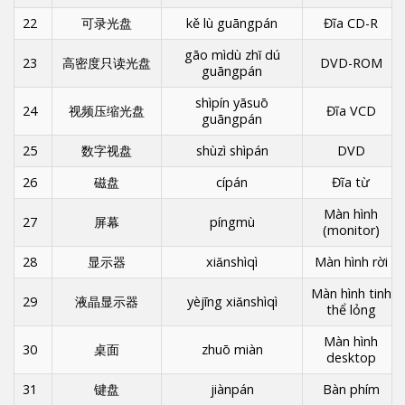
22
可录光盘
kě lù guāngpán
Đĩa CD-R
gāo mìdù zhǐ dú
23
高密度只读光盘
DVD-ROM
guāngpán
shìpín yāsuō
24
视频压缩光盘
Đĩa VCD
guāngpán
25
数字视盘
shùzì shìpán
DVD
26
磁盘
cípán
Đĩa từ
Màn hình
27
屏幕
píngmù
(monitor)
28
显示器
xiǎnshìqì
Màn hình rời
Màn hình tinh
29
液晶显示器
yèjīng xiǎnshìqì
thể lỏng
Màn hình
30
桌面
zhuō miàn
desktop
31
键盘
jiànpán
Bàn phím