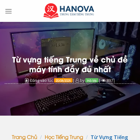
Skip
to
content
Từ vựng tiếng Trung về chủ đề
máy tính đầy đủ nhất
Đăng vào lúc
|
by
|
897|
20/08/2025
Hà Ms
/
/
Từ Vựng Tiếng
Trang Chủ
Học Tiếng Trung