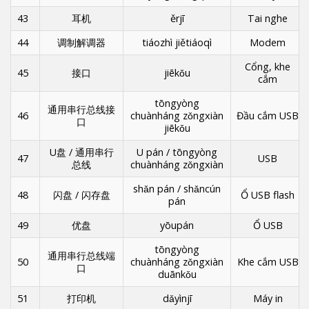
43
耳机
ěrjī
Tai nghe
44
调制解调器
tiáozhì jiětiáoqì
Modem
Cổng, khe
45
接口
jiēkǒu
cắm
tōngyòng
通用串行总线接
46
chuànháng zǒngxiàn
Đầu cắm USB
口
jiēkǒu
U盘 / 通用串行
U pán / tōngyòng
47
USB
总线
chuànháng zǒngxiàn
shǎn pán / shǎncún
48
闪盘 / 闪存盘
Ổ USB flash
pán
49
优盘
yōupán
Ổ USB
tōngyòng
通用串行总线端
50
chuànháng zǒngxiàn
Khe cắm USB
口
duānkǒu
51
打印机
dǎyìnjī
Máy in