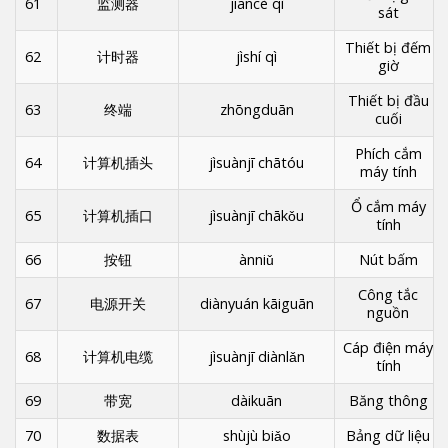
61
监测器
jiāncè qì
sát
Thiết bị đếm
62
计时器
jìshí qì
giờ
Thiết bị đầu
63
终端
zhōngduān
cuối
Phích cắm
64
计算机插头
jìsuànjī chātóu
máy tính
Ổ cắm máy
65
计算机插口
jìsuànjī chākǒu
tính
66
按钮
ànniǔ
Nút bấm
Công tắc
67
电源开关
diànyuán kāiguān
nguồn
Cáp điện máy
68
计算机电缆
jìsuànjī diànlǎn
tính
69
带宽
dàikuān
Băng thông
70
数据表
shùjù biǎo
Bảng dữ liệu