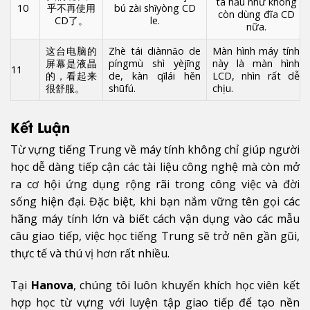
ta hầu như không
10
乎不再使用
bú zài shǐyòng CD
còn dùng đĩa CD
CD了。
le.
nữa.
这台电脑的
Zhè tái diànnǎo de
Màn hình máy tính
屏幕是液晶
píngmù shì yèjīng
này là màn hình
11
的，看起来
de, kàn qǐlái hěn
LCD, nhìn rất dễ
很舒服。
shūfú.
chịu.
Kết Luận
Từ vựng tiếng Trung về máy tính không chỉ giúp người
học dễ dàng tiếp cận các tài liệu công nghệ mà còn mở
ra cơ hội ứng dụng rộng rãi trong công việc và đời
sống hiện đại. Đặc biệt, khi bạn nắm vững tên gọi các
hãng máy tính lớn và biết cách vận dụng vào các mẫu
câu giao tiếp, việc học tiếng Trung sẽ trở nên gần gũi,
thực tế và thú vị hơn rất nhiều.
Tại
Hanova
, chúng tôi luôn khuyến khích học viên kết
hợp học từ vựng với luyện tập giao tiếp để tạo nền