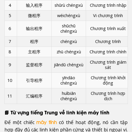
4
输入程序
shūrù chéngxù
Chương trình nhập
5
微程序
wéichéngxù
Vi chương trình
shūchū
6
输出程序
Chương trình xuất
chéngxù
7
程序
chéngxù
Chương trình
8
主程序
zhǔ chéngxù
Chương trình chính
Chương trình giám
9
监督程序
jiāndū chéngxù
sát
yǐndǎo
Chương trình khởi
10
引导程序
chéngxù
động
huìbiān
Chương trình hợp
11
汇编程序
chéngxù
dịch
📘 Từ vựng tiếng Trung về linh kiện máy tính
Để một chiếc
có thể hoạt động, nó cần tập
máy tính
hợp đầy đủ các linh kiện phần cứng và thiết bị ngoại vi.