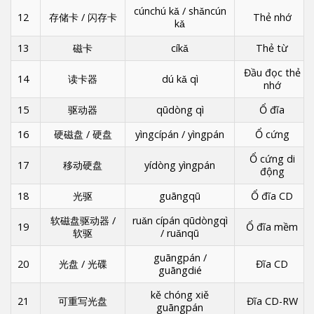
cúnchú kǎ / shǎncún
12
存储卡 / 闪存卡
Thẻ nhớ
kǎ
13
磁卡
cíkǎ
Thẻ từ
Đầu đọc thẻ
14
读卡器
dú kǎ qì
nhớ
15
驱动器
qūdòng qì
Ổ đĩa
16
硬磁盘 / 硬盘
yìngcípán / yìngpán
Ổ cứng
Ổ cứng di
17
移动硬盘
yídòng yìngpán
động
18
光驱
guāngqū
Ổ đĩa CD
软磁盘驱动器 /
ruǎn cípán qūdòngqì
19
Ổ đĩa mềm
软驱
/ ruǎnqū
guāngpán /
20
光盘 / 光碟
Đĩa CD
guāngdié
kě chóng xiě
21
可重写光盘
Đĩa CD-RW
guāngpán