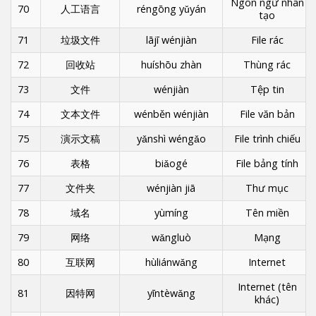
Ngôn ngữ nhân
70
人工语言
réngōng yǔyán
tạo
71
垃圾文件
lājī wénjiàn
File rác
72
回收站
huíshōu zhàn
Thùng rác
73
文件
wénjiàn
Tệp tin
74
文本文件
wénběn wénjiàn
File văn bản
75
演示文稿
yǎnshì wéngǎo
File trình chiếu
76
表格
biǎogé
File bảng tính
77
文件夹
wénjiàn jiā
Thư mục
78
域名
yùmíng
Tên miền
79
网络
wǎngluò
Mạng
80
互联网
hùliánwǎng
Internet
Internet (tên
81
因特网
yīntèwǎng
khác)