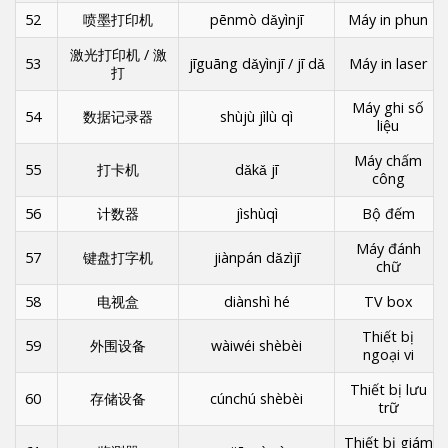
52
喷墨打印机
pēnmò dǎyìnjī
Máy in phun
激光打印机 / 激
53
jīguāng dǎyìnjī / jī dǎ
Máy in laser
打
Máy ghi số
54
数据记录器
shùjù jìlù qì
liệu
Máy chấm
55
打卡机
dǎkǎ jī
công
56
计数器
jìshùqì
Bộ đếm
Máy đánh
57
键盘打字机
jiànpán dǎzìjī
chữ
58
电视盒
diànshì hé
TV box
Thiết bị
59
外围设备
wàiwéi shèbèi
ngoại vi
Thiết bị lưu
60
存储设备
cúnchú shèbèi
trữ
Thiết bị giám