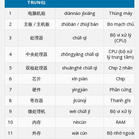
TRUNG)
1
电脑机箱
diànnǎo jīxiāng
Thùng máy
2
主板 / 主机板
zhǔbǎn / zhǔjī bǎn
Bo mạch chủ
Bộ vi xử lý
3
处理器
chǔlǐ qì
(CPU)
CPU (bộ xử
4
中央处理器
zhōngyāng chǔlǐ qì
lý trung tâm)
5
双核处理器
shuānghé chǔlǐ qì
Chip 2 nhân
6
芯片
xīn piàn
Chip
7
硬件
yìngjiàn
Phần cứng
8
寄存器
jìcúnqì
Thanh ghi
9
微处理机
wéi chǔlǐ jī
Bộ vi xử lý
10
内存
nèicún
RAM
11
外存
wài cún
Bộ nhớ ngoài