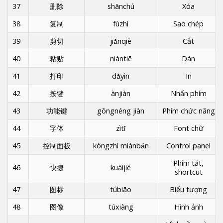
37
删除
shānchú
Xóa
38
复制
fùzhì
Sao chép
39
剪切
jiǎnqiè
Cắt
40
粘贴
niántiē
Dán
41
打印
dǎyìn
In
42
按键
ànjiàn
Nhấn phím
43
功能键
gōngnéng jiàn
Phím chức năng
44
字体
zìtǐ
Font chữ
45
控制面板
kòngzhì miànbǎn
Control panel
Phím tắt,
46
快捷
kuàijié
shortcut
47
图标
túbiāo
Biểu tượng
48
图像
túxiàng
Hình ảnh