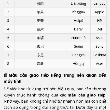
1
联想
Liánxiǎng
Lenovo
2
苹果
Píngguǒ
Apple
3
惠普
Huìpǔ
HP
4
戴尔
Dài’ěr
Dell
5
华硕
Huáshuò
Asus
6
索尼
Suǒní
Sony
7
东芝
Dōngzhī
Toshiba
8
宏碁
Hóngqí
Acer
📘Mẫu câu giao tiếp tiếng Trung liên quan đến
máy tính
Để việc học từ vựng trở nên hiệu quả, bạn cần thường
xuyên thực hành thông qua các
mẫu câu giao tiếp
.
Nhờ vậy, bạn không chỉ nhớ từ nhanh hơn mà còn biết
cách áp dụng trong đời sống thực tế. Dưới đây là một