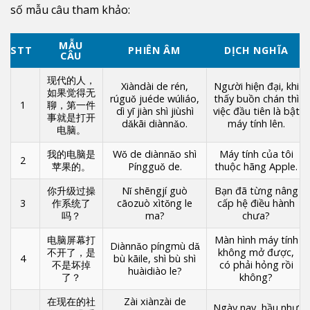
số mẫu câu tham khảo:
MẪU
STT
PHIÊN ÂM
DỊCH NGHĨA
CÂU
现代的人，
Xiàndài de rén,
Người hiện đại, khi
如果觉得无
rúguǒ juéde wúliáo,
thấy buồn chán thì
1
聊，第一件
dì yī jiàn shì jiùshì
việc đầu tiên là bật
事就是打开
dǎkāi diànnǎo.
máy tính lên.
电脑。
我的电脑是
Wǒ de diànnǎo shì
Máy tính của tôi
2
苹果的。
Píngguǒ de.
thuộc hãng Apple.
你升级过操
Nǐ shēngjí guò
Bạn đã từng nâng
3
作系统了
cāozuò xìtǒng le
cấp hệ điều hành
吗？
ma?
chưa?
电脑屏幕打
Màn hình máy tính
Diànnǎo píngmù dǎ
不开了，是
không mở được,
4
bù kāile, shì bù shì
不是坏掉
có phải hỏng rồi
huàidiào le?
了？
không?
在现在的社
Zài xiànzài de
Ngày nay, hầu như