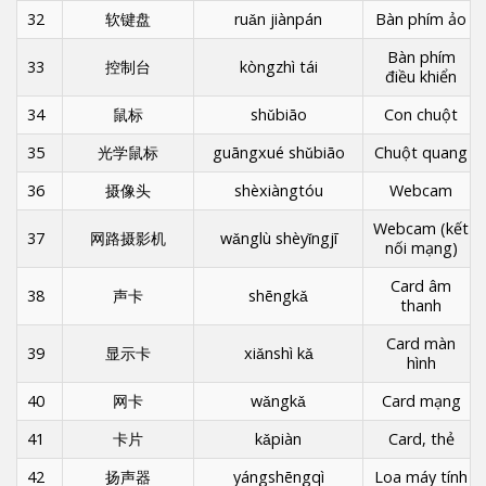
32
软键盘
ruǎn jiànpán
Bàn phím ảo
Bàn phím
33
控制台
kòngzhì tái
điều khiển
34
鼠标
shǔbiāo
Con chuột
35
光学鼠标
guāngxué shǔbiāo
Chuột quang
36
摄像头
shèxiàngtóu
Webcam
Webcam (kết
37
网路摄影机
wǎnglù shèyǐngjī
nối mạng)
Card âm
38
声卡
shēngkǎ
thanh
Card màn
39
显示卡
xiǎnshì kǎ
hình
40
网卡
wǎngkǎ
Card mạng
41
卡片
kǎpiàn
Card, thẻ
42
扬声器
yángshēngqì
Loa máy tính