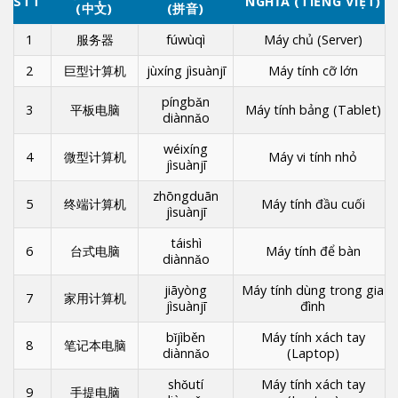
STT
NGHĨA (TIẾNG VIỆT)
(中文)
(拼音)
1
服务器
fúwùqì
Máy chủ (Server)
2
巨型计算机
jùxíng jìsuànjī
Máy tính cỡ lớn
píngbǎn
3
平板电脑
Máy tính bảng (Tablet)
diànnǎo
wéixíng
4
微型计算机
Máy vi tính nhỏ
jìsuànjī
zhōngduān
5
终端计算机
Máy tính đầu cuối
jìsuànjī
táishì
6
台式电脑
Máy tính để bàn
diànnǎo
jiāyòng
Máy tính dùng trong gia
7
家用计算机
jìsuànjī
đình
bǐjìběn
Máy tính xách tay
8
笔记本电脑
diànnǎo
(Laptop)
shǒutí
Máy tính xách tay
9
手提电脑