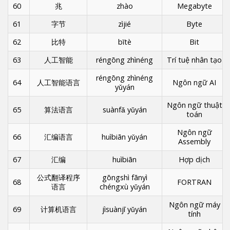
60
兆
zhào
Megabyte
61
字节
zìjié
Byte
62
比特
bǐtè
Bit
63
人工智能
réngōng zhìnéng
Trí tuệ nhân tạo
réngōng zhìnéng
64
人工智能语言
Ngôn ngữ AI
yǔyán
Ngôn ngữ thuật
65
算法语言
suànfǎ yǔyán
toán
Ngôn ngữ
66
汇编语言
huìbiān yǔyán
Assembly
67
汇编
huìbiān
Hợp dịch
公式翻译程序
gōngshì fānyì
68
FORTRAN
语言
chéngxù yǔyán
Ngôn ngữ máy
69
计算机语言
jìsuànjī yǔyán
tính