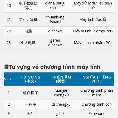
电子数据处
diànzǐ shùjù
Máy xử lý dữ liệu điện
20
理机
chǔlǐ jī
tử
chuānkǒng
21
穿孔计算机
Máy tính đục lỗ
jìsuànjī
22
电脑
diànnǎo
Máy vi tính (Computer)
gèrén
23
个人电脑
Máy tính cá nhân (PC)
diànnǎo
📘Từ vựng về chương trình máy tính
TỪ VỰNG
PHIÊN ÂM
NGHĨA (TIẾNG
STT
(中文)
(拼音)
VIỆT)
ruǎnjiàn
Chương trình phần
1
软件程序
chéngxù
mềm
2
子程序
zǐ chéngxù
Chương trình con
3
固件
gùjiàn
Firmware