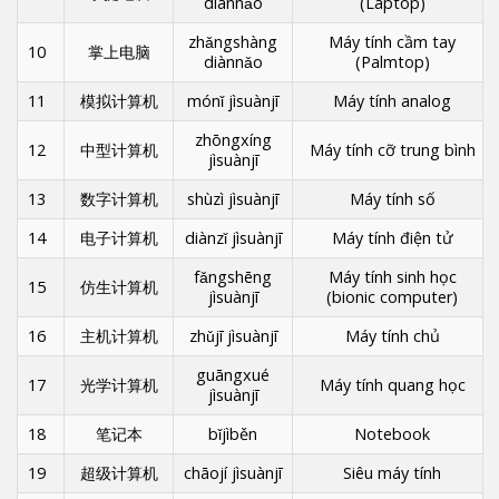
diànnǎo
(Laptop)
zhǎngshàng
Máy tính cầm tay
10
掌上电脑
diànnǎo
(Palmtop)
11
模拟计算机
mónǐ jìsuànjī
Máy tính analog
zhōngxíng
12
中型计算机
Máy tính cỡ trung bình
jìsuànjī
13
数字计算机
shùzì jìsuànjī
Máy tính số
14
电子计算机
diànzǐ jìsuànjī
Máy tính điện tử
fǎngshēng
Máy tính sinh học
15
仿生计算机
jìsuànjī
(bionic computer)
16
主机计算机
zhǔjī jìsuànjī
Máy tính chủ
guāngxué
17
光学计算机
Máy tính quang học
jìsuànjī
18
笔记本
bǐjìběn
Notebook
19
超级计算机
chāojí jìsuànjī
Siêu máy tính