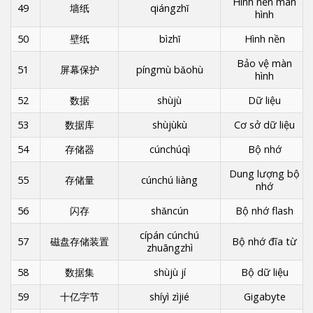
Hình nền màn
49
墙纸
qiángzhǐ
hình
50
壁纸
bìzhǐ
Hình nền
Bảo vệ màn
51
屏幕保护
píngmù bǎohù
hình
52
数据
shùjù
Dữ liệu
53
数据库
shùjùkù
Cơ sở dữ liệu
54
存储器
cúnchúqì
Bộ nhớ
Dung lượng bộ
55
存储量
cúnchú liàng
nhớ
56
闪存
shǎncún
Bộ nhớ flash
cípán cúnchú
57
磁盘存储装置
Bộ nhớ đĩa từ
zhuāngzhì
58
数据集
shùjù jí
Bộ dữ liệu
59
十亿字节
shíyì zìjié
Gigabyte