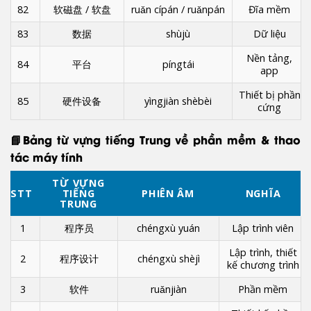
82
软磁盘 / 软盘
ruǎn cípán / ruǎnpán
Đĩa mềm
83
数据
shùjù
Dữ liệu
Nền tảng,
84
平台
píngtái
app
Thiết bị phần
85
硬件设备
yìngjiàn shèbèi
cứng
📘Bảng từ vựng tiếng Trung về
phần mềm & thao
tác máy tính
TỪ VỰNG
STT
TIẾNG
PHIÊN ÂM
NGHĨA
TRUNG
1
程序员
chéngxù yuán
Lập trình viên
Lập trình, thiết
2
程序设计
chéngxù shèjì
kế chương trình
3
软件
ruǎnjiàn
Phần mềm