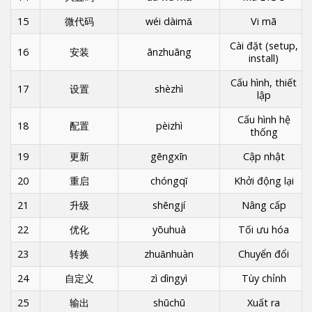
15
微代码
wéi dàimǎ
Vi mã
Cài đặt (setup,
16
安装
ānzhuāng
install)
Cấu hình, thiết
17
设置
shèzhì
lập
Cấu hình hệ
18
配置
pèizhì
thống
19
更新
gēngxīn
Cập nhật
20
重启
chóngqǐ
Khởi động lại
21
升级
shēngjí
Nâng cấp
22
优化
yōuhuà
Tối ưu hóa
23
转换
zhuǎnhuàn
Chuyển đổi
24
自定义
zì dìngyì
Tùy chỉnh
25
输出
shūchū
Xuất ra