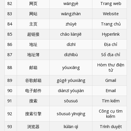
82
网页
wǎngyè
Trang web
83
网站
wǎngzhàn
Website
84
主页
zhǔyè
Trang chủ
85
超链接
chāo liànjiē
Hyperlink
86
地址
dìzhǐ
Địa chỉ
87
地址簿
dìzhǐbù
Sổ địa chỉ
Hòm thư điện
88
邮箱
yóuxiāng
tử
89
谷歌邮箱
gǔgē yóuxiāng
Gmail
90
电子邮件
diànzǐ yóujiàn
Email
91
搜索
sōusuǒ
Tìm kiếm
Công cụ tìm
92
搜索引擎
sōusuǒ yǐnqíng
kiếm
93
浏览器
liúlǎn qì
Trình duyệt