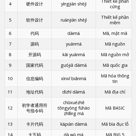
Thiết kế phần
4
硬件设计
yìngjiàn shèjì
cứng
Thiết kế phần
5
软件设计
ruǎnjiàn shèjì
mềm
6
代码
dàimǎ
Mã, mật mã
7
源码
yuánmǎ
Mã nguồn
8
开源码
kāi yuánmǎ
Mã nguồn mở
9
国家代码
guójiā dàimǎ
Mã quốc gia
Mã hóa thông
10
信息编码
xìnxī biānmǎ
tin
11
地址代码
dìzhǐ dàimǎ
Mã địa chỉ
chūxuézhě
初学者通用符
12
tōngyòng fúhào
Mã BASIC
号指令码
zhǐlìng mǎ
13
卡片代码
kǎpiàn dàimǎ
Mã bìa đục lỗ
14
大五码
dà wǔ mǎ
Mã BIG 5