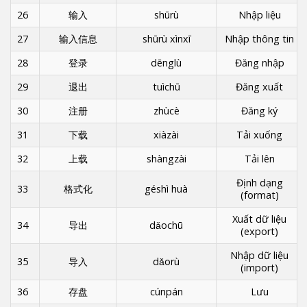
26
输入
shūrù
Nhập liệu
27
输入信息
shūrù xìnxī
Nhập thông tin
28
登录
dēnglù
Đăng nhập
29
退出
tuìchū
Đăng xuất
30
注册
zhùcè
Đăng ký
31
下载
xiàzài
Tải xuống
32
上载
shàngzài
Tải lên
Định dạng
33
格式化
géshì huà
(format)
Xuất dữ liệu
34
导出
dǎochū
(export)
Nhập dữ liệu
35
导入
dǎorù
(import)
36
存盘
cúnpán
Lưu